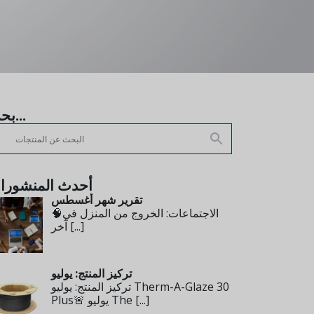
بحث...
أحدث المنشورا
تقرير شهر أغسطس
🧠الاجتماعات: الخروج من المنزل في
[...]
آخر
تركيز المنتج: يوليو
تركيز المنتج: يوليو Therm-A-Glaze 30
[...]
Plus🚨 يوليو The