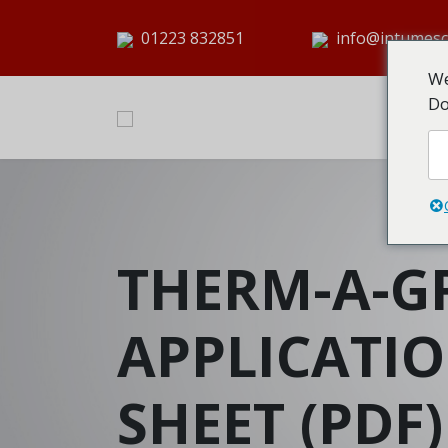
01223 832851
info@intumesc
We
Do
THERM-A-GR
APPLICATI
SHEET (PDF)