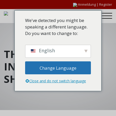
Anmeldung
|
Register
We've detected you might be
speaking a different language.
Do you want to change to:
THERM-A-STOP
English
INFORMATION
Change Language
SHEET (PDF)
Close and do not switch language