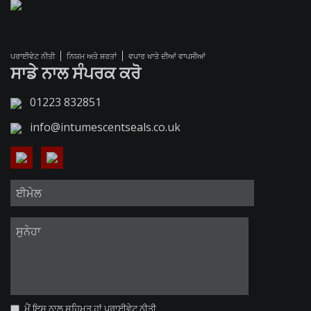
ਪਰਾਈਵੇਟ ਨੀਤੀ
ਨਿਯਮ ਅਤੇ ਸ਼ਰਤਾਂ
ਵਪਾਰ ਖਾਤੇ ਦੀਆਂ ਵਾਪਸੀਆਂ
ਸਾਡੇ ਨਾਲ ਸੰਪਰਕ ਕਰੋ
01223 832851
info@intumescentseals.co.uk
ਮੈਂ ਇਸ ਨਾਲ ਸਹਿਮਤ ਹਾਂ
ਪਰਾਈਵੇਟ ਨੀਤੀ