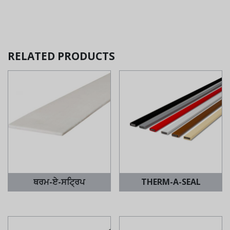
RELATED PRODUCTS
ਥਰਮ-ਏ-ਸਟ੍ਰਿਪ
THERM-A-SEAL