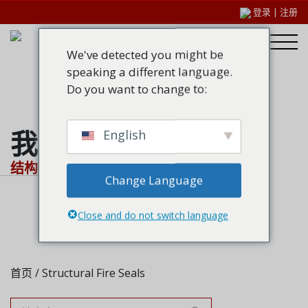
登录
|
注册
We've detected you might be
speaking a different language.
Do you want to change to:
我们的产品
English
结构防火密封件
Change Language
Close and do not switch language
首页
/ Structural Fire Seals