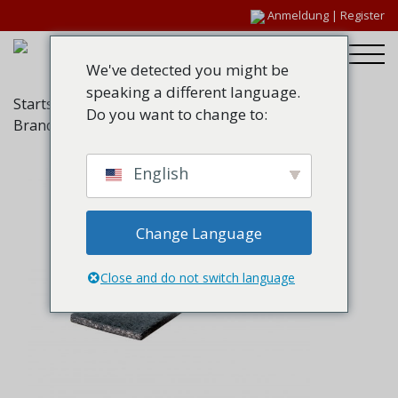
Anmeldung
|
Register
We've detected you might be
speaking a different language.
Startseite
/
Dichtungen für
Do you want to change to:
Brandschutzverglasungen
/ Therm-A-Glaze 30
English
Change Language
Close and do not switch language