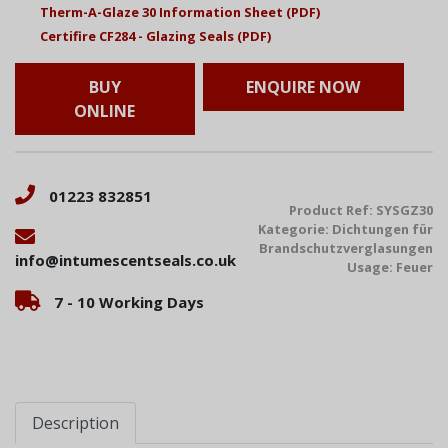
Therm-A-Glaze 30 Information Sheet (PDF)
Certifire CF284 - Glazing Seals (PDF)
BUY
ENQUIRE NOW
ONLINE
01223 832851
Product Ref:
SYSGZ30
Kategorie:
Dichtungen für
Brandschutzverglasungen
info@intumescentseals.co.uk
Usage:
Feuer
7 - 10 Working Days
Description